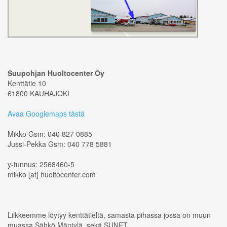
Suupohjan Huoltocenter Oy
Kenttätie 10
61800 KAUHAJOKI
Avaa Googlemaps tästä
Mikko Gsm: 040 827 0885
Jussi-Pekka Gsm: 040 778 5881
y-tunnus: 2568460-5
mikko [at] huoltocenter.com
Liikkeemme löytyy kenttätieltä, samasta pihassa jossa on muun
muassa Sähkö Mäntylä, sekä SUNET