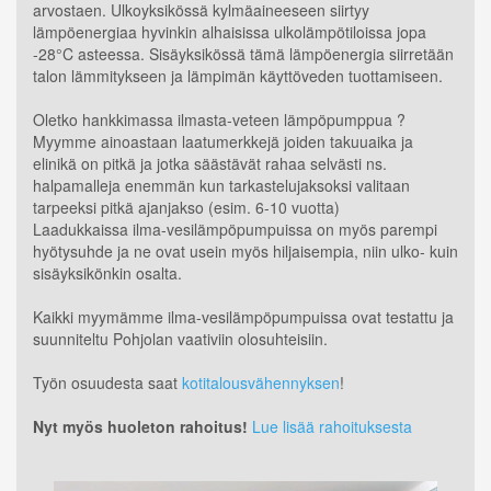
arvostaen. Ulkoyksikössä kylmäaineeseen siirtyy
lämpöenergiaa hyvinkin alhaisissa ulkolämpötiloissa jopa
-28°C asteessa. Sisäyksikössä tämä lämpöenergia siirretään
talon lämmitykseen ja lämpimän käyttöveden tuottamiseen.
Oletko hankkimassa ilmasta-veteen lämpöpumppua ?
Myymme ainoastaan laatumerkkejä joiden takuuaika ja
elinikä on pitkä ja jotka säästävät rahaa selvästi ns.
halpamalleja enemmän kun tarkastelujaksoksi valitaan
tarpeeksi pitkä ajanjakso (esim. 6-10 vuotta)
Laadukkaissa ilma-vesilämpöpumpuissa on myös parempi
hyötysuhde ja ne ovat usein myös hiljaisempia, niin ulko- kuin
sisäyksikönkin osalta.
Kaikki myymämme ilma-vesilämpöpumpuissa ovat testattu ja
suunniteltu Pohjolan vaativiin olosuhteisiin.
Työn osuudesta saat
kotitalousvähennyksen
!
Nyt myös huoleton rahoitus!
Lue lisää rahoituksesta